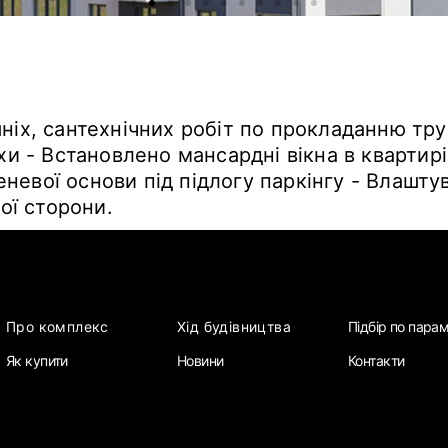
ніх, сантехнічних робіт по прокладанню тр
хи - Встановлено мансардні вікна в квартирі
невої основи під підлогу паркінгу - Влашт
ьої сторони.
Про комплекс
Хід будівництва
Підбір по пара
Як купити
Новини
Контакти