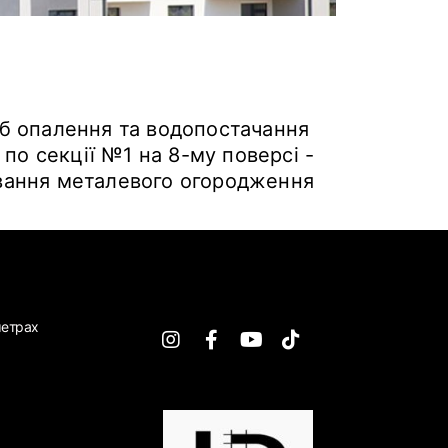
уб опалення та водопостачання
 по секції №1 на 8-му поверсі -
ування металевого огородження
метрах