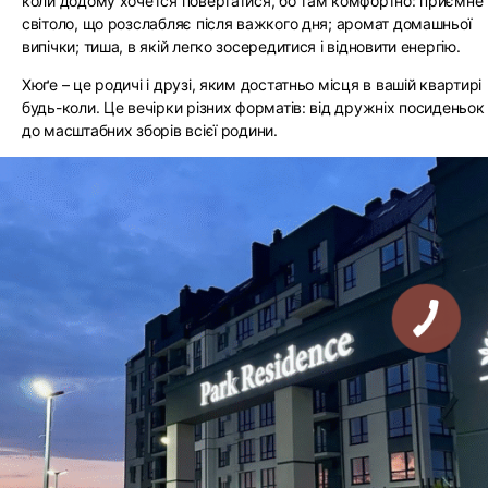
коли додому хочется повертатися, бо там комфортно: приємне
світоло, що розслабляє після важкого дня; аромат домашньої
випічки; тиша, в якій легко зосередитися і відновити енергію.
Хюґе – це родичі і друзі, яким достатньо місця в вашій квартирі
будь-коли. Це вечірки різних форматів: від дружніх посиденьок
до масштабних зборів всієї родини.