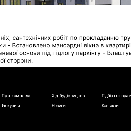
ніх, сантехнічних робіт по прокладанню тр
хи - Встановлено мансардні вікна в квартирі
невої основи під підлогу паркінгу - Влашт
ьої сторони.
Про комплекс
Хід будівництва
Підбір по пара
Як купити
Новини
Контакти