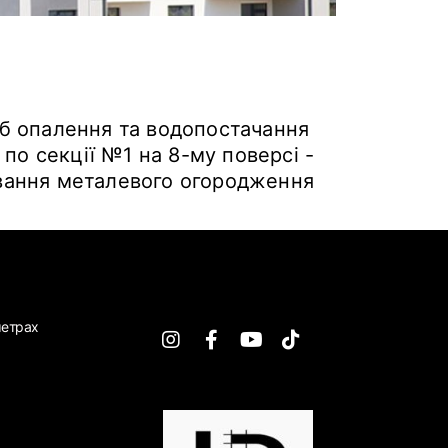
уб опалення та водопостачання
 по секції №1 на 8-му поверсі -
ування металевого огородження
метрах