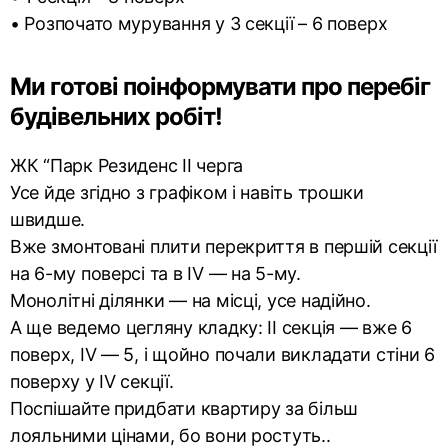
• Розпочато мурування у 3 секції – 6 поверх
Ми готові поінформувати про перебіг
будівельних робіт!
ЖК “Парк Резиденс II черга
Усе йде згідно з графіком і навіть трошки
швидше.
Вже змонтовані плити перекриття в першій секції
на 6-му поверсі та в IV — на 5-му.
Монолітні ділянки — на місці, усе надійно.
А ще ведемо цегляну кладку: II секція — вже 6
поверх, IV — 5, і щойно почали викладати стіни 6
поверху у IV секції.
Поспішайте придбати квартиру за більш
лояльними цінами, бо вони ростуть..