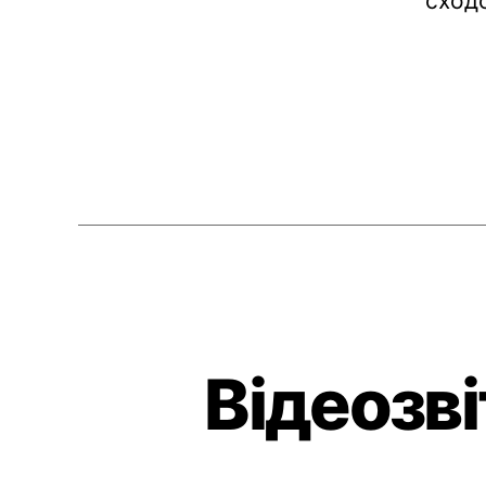
сходо
Відеозві