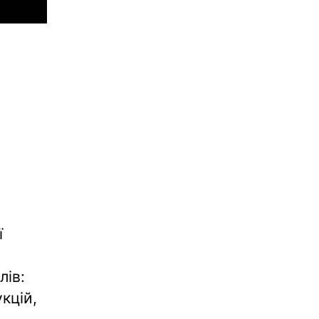
ї
лів:
кцій,