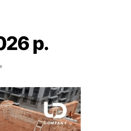
026 р.
в