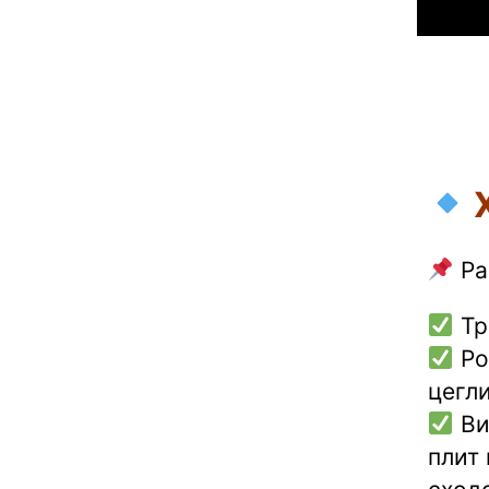
Pa
Тр
Ро
цегли
Ви
плит 