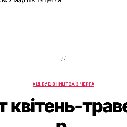
вих маршів та цегли.
ХІД БУДІВНИЦТВА 3 ЧЕРГА
т квітень-тра
р.